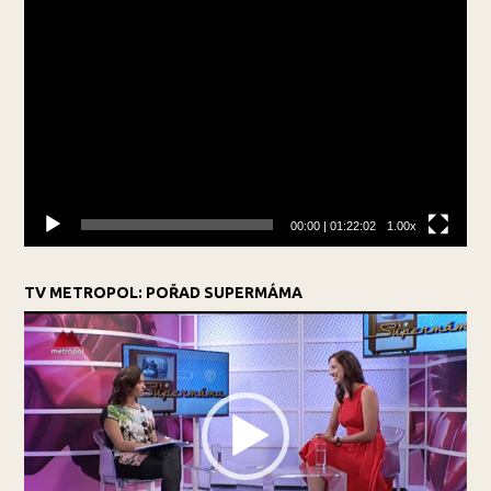
Video
přehrávač
00:00
|
01:22:02
1.00x
TV METROPOL: POŘAD SUPERMÁMA
Video
přehrávač