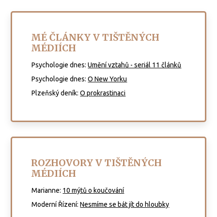
MÉ ČLÁNKY V TIŠTĚNÝCH
MÉDIÍCH
Psychologie dne
s:
Umění vztahů - seriál 11 článků
Psycho
logie dnes:
O New Yorku
Plzeňský deník:
O prokrastinaci
ROZHOVORY V TIŠTĚNÝCH
MÉDIÍCH
Marianne:
10 mýtů o koučování
Moderní Řízení:
Nesmíme se bát jít do hloubky