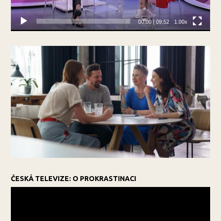
00:00
|
09:52
1.00x
ČESKÁ TELEVIZE: O PROKRASTINACI
Video
přehrávač