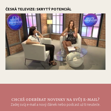
ČESKÁ TELEVIZE: SKRYTÝ POTENCIÁL
CHCEŠ ODEBÍRAT NOVINKY NA SVŮJ E-MAIL?
Zadej svůj e-mail a nový článek nebo podcast už ti neuteče.