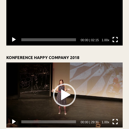
00:00
|
02:15
1.00x
KONFERENCE HAPPY COMPANY 2018
Video
přehrávač
00:00
|
29:31
1.00x