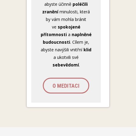
abyste účinně
poléčili
zranění
minulosti, která
by vám mohla bránit
ve
spokojené
přítomnosti
a
naplněné
budoucnosti
. Cílem je,
abyste navýšili vnitřní
klid
a ukotvili své
sebevědomí
.
O MEDITACI