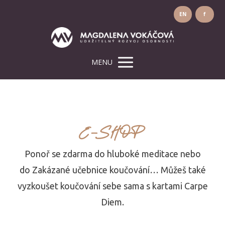
EN
f
MENU
E-SHOP
Ponoř se zdarma do hluboké meditace nebo
do Zakázané učebnice koučování… Můžeš také
vyzkoušet koučování sebe sama s kartami Carpe
Diem.