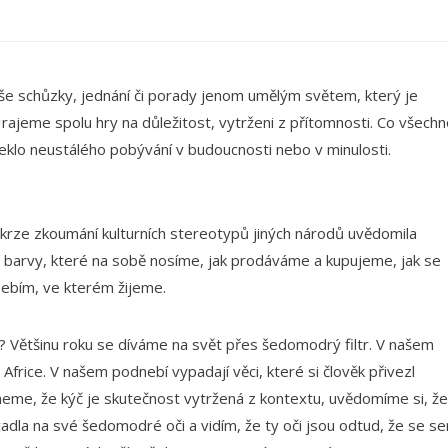
 naše schůzky, jednání či porady jenom umělým světem, který je
Hrajeme spolu hry na důležitost, vytrženi z přítomnosti. Co všech
lo neustálého pobývání v budoucnosti nebo v minulosti.
 skrze zkoumání kulturních stereotypů jiných národů uvědomila
, barvy, které na sobě nosíme, jak prodáváme a kupujeme, jak se
nebím, ve kterém žijeme.
o? Většinu roku se díváme na svět přes šedomodrý filtr. V našem
v Africe. V našem podnebí vypadají věci, které si člověk přivezl
jmeme, že kýč je skutečnost vytržená z kontextu, uvědomíme si, ž
adla na své šedomodré oči a vidím, že ty oči jsou odtud, že se s