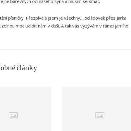
tejně barevných očí našeho syna a musím se smát.
tění písničky. Přezpívala jsem je všechny… od lidovek přes Jarka
uzelnou moc uklidit nám v duši. A tak vás vyzývám v rámci jarního
obné články