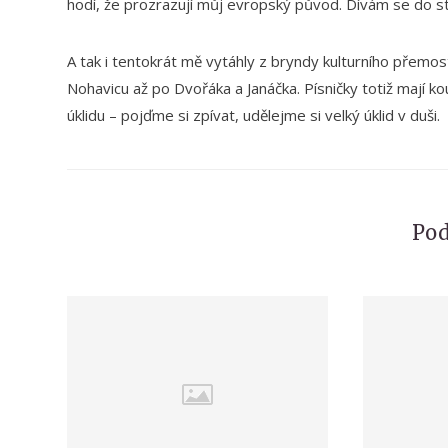
hodí, že prozrazují můj evropský původ. Dívám se do s
A tak i tentokrát mě vytáhly z bryndy kulturního přemos
Nohavicu až po Dvořáka a Janáčka. Písničky totiž mají ko
úklidu – pojďme si zpívat, udělejme si velký úklid v duši.
Pod