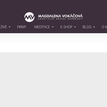
ŽIVĚ
FIRMY
MEDITACE
E-SHOP
BLOG
O 