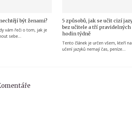
nechtějí být ženami?
5 způsobů, jak se učit cizí ja
bez učitele a tří pravidelných
kdy vám řeči o tom, jak je
hodin týdně
jmout sebe…
Tento článek je určen všem, kteří na
učení jazyků nemají čas, peníze…
Komentáře