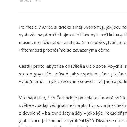
25.3. 2014
Po měsíci v Africe si daleko silněji uvědomuji, jak jsou
vystavěn na přemíře hojnosti a blahobytu naší kultury. 
musím, nemůžu nebo nestihnu… Sami sobě vytváříme pek
Přítomností procházíme se zavázanýma očima.
Cestuji proto, abych se dozvěděla víc o sobě. Abych si
stereotypy naše. Způsob, jak se spolu bavíme, jak jíme
vyjadřujeme… a jak to všechno souvisí s krajinou a pod
Víte například, že v Čechách je po celý rok modré světl
světle vypadají věci jinak než na jihu Evropy a jinak než 
z dovolené – barevné šaty a šály – jako kýč. Pokud při
globalizace je hromadné vyrábění kýčů. Dívám se do zrc