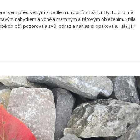
la jsem před velkým zrcadlem u rodičů v ložnici. Byl to pro mě
tmavým nábytkem a voněla máminým a tátovým oblečením. Stála
 do očí, pozorovala svůj odraz a nahlas si opakovala. ,,Já? Já.“