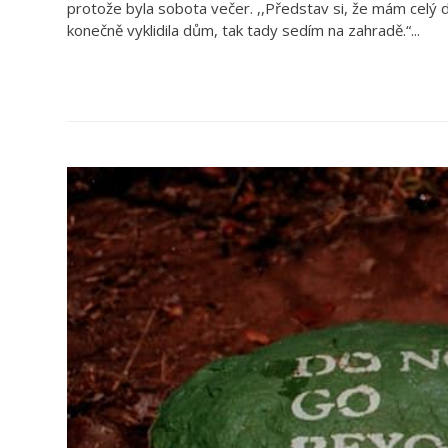
protože byla sobota večer. ,,Představ si, že mám celý 
konečně vyklidila dům, tak tady sedím na zahradě.“...