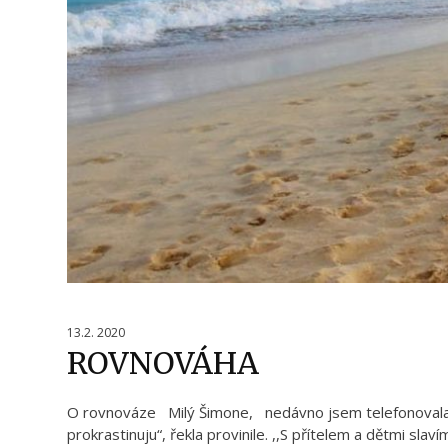
13.2. 2020
ROVNOVÁHA
O rovnováze Milý Šimone, nedávno jsem telefonovala s 
prokrastinuju“, řekla provinile. ,,S přítelem a dětmi slav