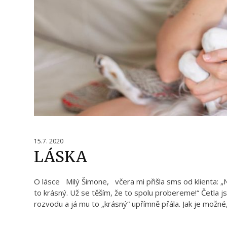
15.7. 2020
LÁSKA
O lásce Milý Šimone, včera mi přišla sms od klienta: „N
to krásný. Už se těším, že to spolu probereme!“ Četla 
rozvodu a já mu to „krásný“ upřímně přála. Jak je možné, 