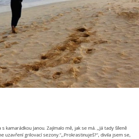
kamarádkou Janou. Zajímalo mě, jak se má. ,,Já tady šíleně
íme uzavření grilovací sezony.“,,Prokrastinuješ?“, divila jsem se,